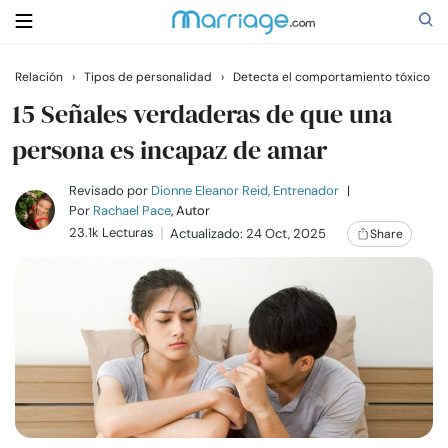
Relación
›
Tipos de personalidad
›
Detecta el comportamiento tóxico
Buscar
15 Señales verdaderas de que una
persona es incapaz de amar
Casarse
Revisado por
Dionne Eleanor Reid, Entrenador
|
Por
Rachael Pace
, Autor
23.1k Lecturas
Actualizado: 24 Oct, 2025
Share
Relaciones
Familia
Ayuda
Cursos