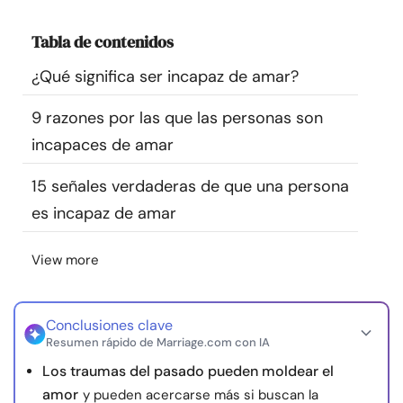
Recursos
Tabla de contenidos
Comunidad
¿Qué significa ser incapaz de amar?
9 razones por las que las personas son
Encuentra un terapeuta
incapaces de amar
Idioma
ES
15 señales verdaderas de que una persona
es incapaz de amar
Sobre nosotros
Contáctanos
Escríbenos
Publicidad con
View more
nosotros
© Copyright 2026. Todos los derechos reservados.
Conclusiones clave
Resumen rápido de Marriage.com con IA
Los traumas del pasado pueden moldear el
amor
y pueden acercarse más si buscan la