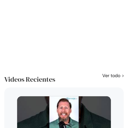
Ver todo
Videos Recientes
Curso
exag