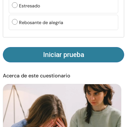
Recursos
Estresado
Comunidad
Rebosante de alegría
Encuentra un terapeuta
Idioma
ES
Iniciar prueba
Acerca de este cuestionario
Sobre nosotros
Contáctanos
Escríbenos
Publicidad con
nosotros
© Copyright 2026. Todos los derechos reservados.