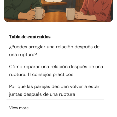
Recursos
Comunidad
Encuentra un terapeuta
Tabla de contenidos
¿Puedes arreglar una relación después de
Idioma
ES
una ruptura?
Cómo reparar una relación después de una
Sobre nosotros
Contáctanos
Escríbenos
Publicidad con
ruptura: 11 consejos prácticos
nosotros
Por qué las parejas deciden volver a estar
© Copyright 2026. Todos los derechos reservados.
juntas después de una ruptura
View more