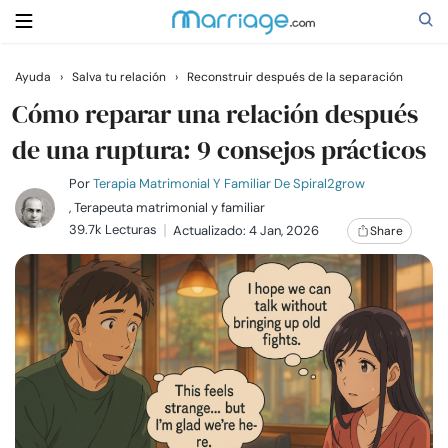
Ayuda
›
Salva tu relación
›
Reconstruir después de la separación
Buscar
Cómo reparar una relación después
de una ruptura: 9 consejos prácticos
Casarse
Por
Terapia Matrimonial Y Familiar De Spiral2grow
, Terapeuta matrimonial y familiar
39.7k Lecturas
Actualizado: 4 Jan, 2026
Share
Relaciones
Familia
Ayuda
Cursos