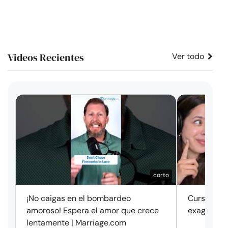
Videos Recientes
Ver todo
corto
¡No caigas en el bombardeo
Cursos de 
amoroso! Espera el amor que crece
exageració
lentamente | Marriage.com