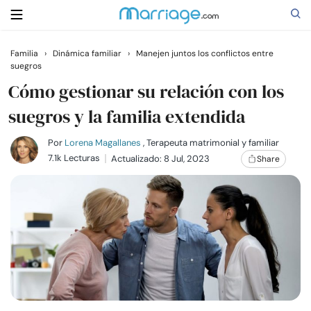
Familia
›
Dinámica familiar
›
Manejen juntos los conflictos entre
suegros
Buscar
Cómo gestionar su relación con los
suegros y la familia extendida
Casarse
Por
Lorena Magallanes
, Terapeuta matrimonial y familiar
7.1k Lecturas
Actualizado: 8 Jul, 2023
Share
Relaciones
Familia
Ayuda
Cursos