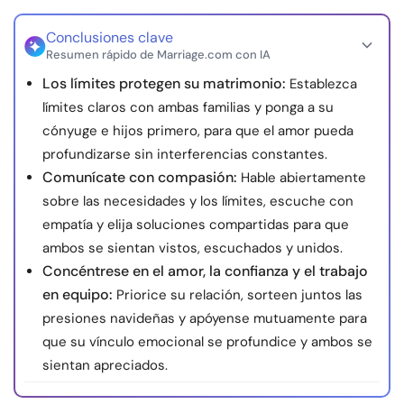
Recursos
Conclusiones clave
Resumen rápido de Marriage.com con IA
Comunidad
Los límites protegen su matrimonio:
Establezca
límites claros con ambas familias y ponga a su
Encuentra un terapeuta
cónyuge e hijos primero, para que el amor pueda
profundizarse sin interferencias constantes.
Idioma
ES
Comunícate con compasión:
Hable abiertamente
sobre las necesidades y los límites, escuche con
empatía y elija soluciones compartidas para que
Sobre nosotros
Contáctanos
Escríbenos
Publicidad con
ambos se sientan vistos, escuchados y unidos.
Concéntrese en el amor, la confianza y el trabajo
nosotros
en equipo:
Priorice su relación, sorteen juntos las
© Copyright 2026. Todos los derechos reservados.
presiones navideñas y apóyense mutuamente para
que su vínculo emocional se profundice y ambos se
sientan apreciados.