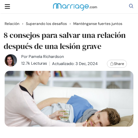
Relación
›
Superando los desafíos
›
Manténganse fuertes juntos
Buscar
8 consejos para salvar una relación
después de una lesión grave
Casarse
Por
Pamela Richardson
12.7k Lecturas
Actualizado: 3 Dec, 2024
Share
Relaciones
Familia
Ayuda
Cursos