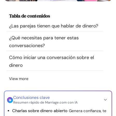
Recursos
Tabla de contenidos
Comunidad
¿Las parejas tienen que hablar de dinero?
Encuentra un terapeuta
¿Qué necesitas para tener estas
conversaciones?
Idioma
ES
Cómo iniciar una conversación sobre el
dinero
Sobre nosotros
Contáctanos
Escríbenos
Publicidad con
nosotros
View more
© Copyright 2026. Todos los derechos reservados.
Conclusiones clave
Resumen rápido de Marriage.com con IA
Charlas sobre dinero abierto
Genera confianza, te