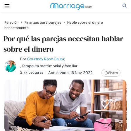
Relación
›
Finanzas para parejas
›
Hable sobre el dinero
honestamente
Buscar
Por qué las parejas necesitan hablar
sobre el dinero
Casarse
Por
Courtney Rose Chung
, Terapeuta matrimonial y familiar
Relaciones
2.7k Lecturas
Actualizado: 16 Nov, 2022
Share
Familia
Ayuda
Cursos