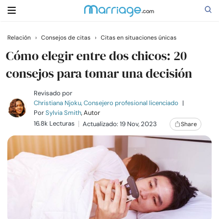
Relación
›
Consejos de citas
›
Citas en situaciones únicas
Buscar
Cómo elegir entre dos chicos: 20
consejos para tomar una decisión
Casarse
Revisado por
Christiana Njoku, Consejero profesional licenciado
|
Por
Sylvia Smith
, Autor
Relaciones
16.8k Lecturas
Actualizado: 19 Nov, 2023
Share
Familia
Ayuda
Cursos