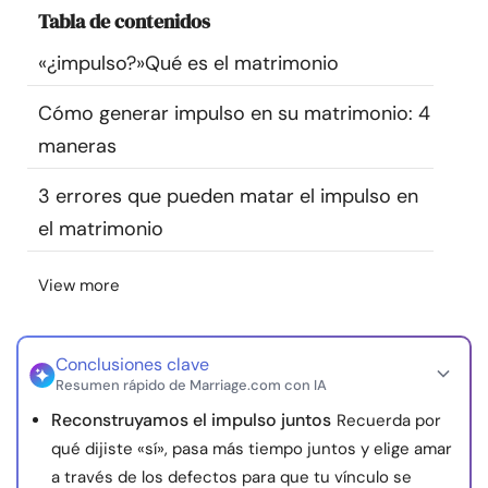
Tabla de contenidos
Recursos
«¿impulso?»Qué es el matrimonio
Comunidad
Cómo generar impulso en su matrimonio: 4
Encuentra un terapeuta
maneras
3 errores que pueden matar el impulso en
Idioma
ES
el matrimonio
View more
Sobre nosotros
Contáctanos
Escríbenos
Publicidad con
nosotros
© Copyright 2026. Todos los derechos reservados.
Conclusiones clave
Resumen rápido de Marriage.com con IA
Reconstruyamos el impulso juntos
Recuerda por
qué dijiste «sí», pasa más tiempo juntos y elige amar
a través de los defectos para que tu vínculo se