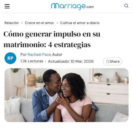
Relación
›
Crece en el amor
›
Cultiva el amor a diario
Buscar
Cómo generar impulso en su
matrimonio: 4 estrategias
Casarse
Por
Rachael Pace
, Autor
1.3k Lecturas
Actualizado: 10 Mar, 2026
Share
Relaciones
Familia
Ayuda
Cursos