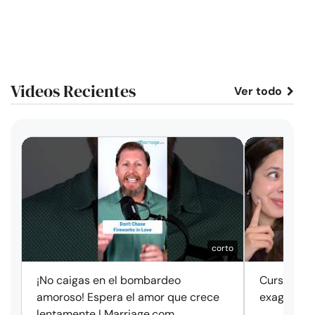
Videos Recientes
Ver todo
corto
¡No caigas en el bombardeo
Cursos de 
amoroso! Espera el amor que crece
exageració
lentamente | Marriage.com