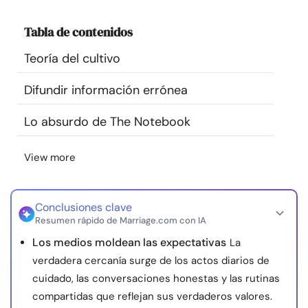
Recursos
Tabla de contenidos
Comunidad
Teoría del cultivo
Difundir información errónea
Encuentra un terapeuta
Lo absurdo de The Notebook
Idioma
ES
View more
Sobre nosotros
Contáctanos
Escríbenos
Publicidad con
nosotros
Conclusiones clave
Resumen rápido de Marriage.com con IA
© Copyright 2026. Todos los derechos reservados.
Los medios moldean las expectativas
La
verdadera cercanía surge de los actos diarios de
cuidado, las conversaciones honestas y las rutinas
compartidas que reflejan sus verdaderos valores.