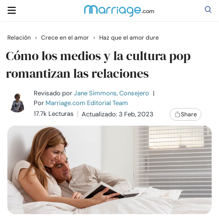
Relación
›
Crece en el amor
›
Haz que el amor dure
Buscar
Cómo los medios y la cultura pop
romantizan las relaciones
Casarse
Revisado por
Jane Simmons, Consejero
|
Por
Marriage.com Editorial Team
17.7k Lecturas
Actualizado: 3 Feb, 2023
Share
Relaciones
Familia
Ayuda
Cursos