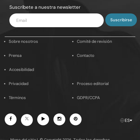
Suscríbete a nuestra newsletter
Introduce
tu
email
Sobre nosotros
Comité de revisión
Prensa
Contacto
Accesibilidad
Privacidad
Proceso editorial
Términos
GDPR/CCPA
Facebook
Youtube
Instagram
Pinterest
Twitter
ES
Mapa del sitio
|
© Copyright 2026. Todos los derechos