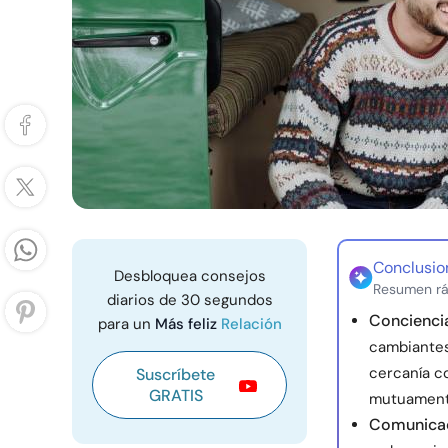
Conclusio
Desbloquea consejos
Resumen rá
diarios de 30 segundos
Conciencia
para un
Más feliz
Relación
cambiantes
cercanía c
Suscríbete
GRATIS
mutuament
Comunicaci