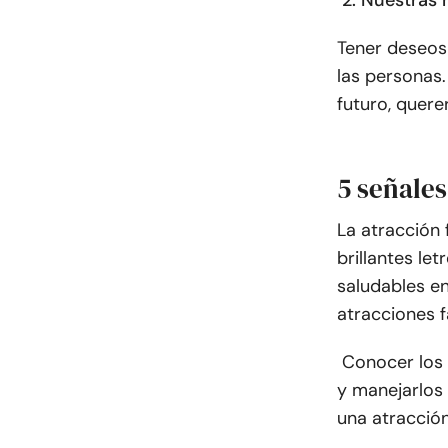
2. Nuestras
Tener deseos
las personas.
futuro, quere
5 señales
La atracción
brillantes le
saludables en
atracciones f
Conocer los 
y manejarlos 
una atracción