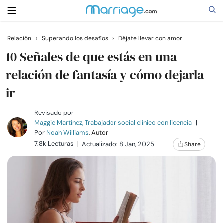
Relación
›
Superando los desafíos
›
Déjate llevar con amor
Buscar
10 Señales de que estás en una
relación de fantasía y cómo dejarla
ir
Casarse
Revisado por
Relaciones
Maggie Martínez, Trabajador social clínico con licencia
|
Por
Noah Williams
, Autor
7.8k Lecturas
Actualizado: 8 Jan, 2025
Share
Familia
Ayuda
Cursos