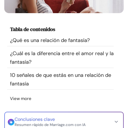
Recursos
Comunidad
Tabla de contenidos
Encuentra un terapeuta
¿Qué es una relación de fantasía?
¿Cuál es la diferencia entre el amor real y la
Idioma
ES
fantasía?
10 señales de que estás en una relación de
Sobre nosotros
Contáctanos
Escríbenos
Publicidad con
fantasía
nosotros
© Copyright 2026. Todos los derechos reservados.
View more
Conclusiones clave
Resumen rápido de Marriage.com con IA