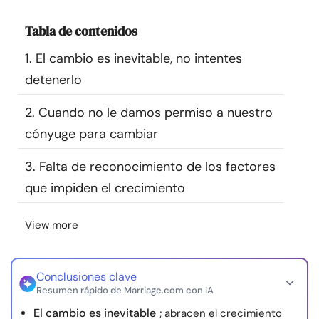
Recursos
Tabla de contenidos
Comunidad
1. El cambio es inevitable, no intentes
detenerlo
Encuentra un terapeuta
2. Cuando no le damos permiso a nuestro
cónyuge para cambiar
Idioma
ES
3. Falta de reconocimiento de los factores
que impiden el crecimiento
Sobre nosotros
Contáctanos
Escríbenos
Publicidad con
nosotros
View more
© Copyright 2026. Todos los derechos reservados.
Conclusiones clave
Resumen rápido de Marriage.com con IA
El cambio es inevitable
; abracen el crecimiento