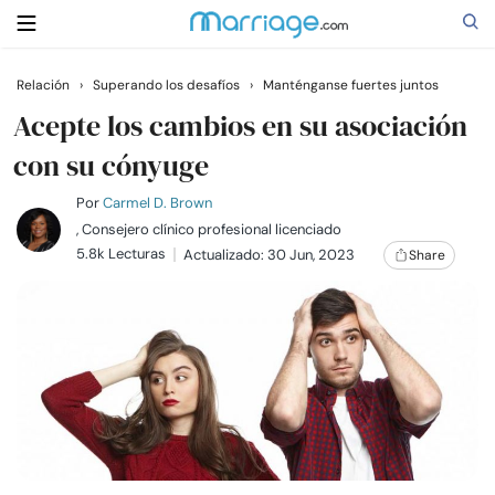
Relación
›
Superando los desafíos
›
Manténganse fuertes juntos
Buscar
Acepte los cambios en su asociación
con su cónyuge
Casarse
Por
Carmel D. Brown
, Consejero clínico profesional licenciado
5.8k Lecturas
Actualizado: 30 Jun, 2023
Share
Relaciones
Familia
Ayuda
Cursos