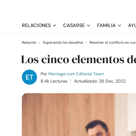
RELACIONES
CASARSE
FAMILIA
AY
Relación
›
Superando los desafíos
›
Resolver el conflicto en cu
Los cinco elementos de
Por
Marriage.com Editorial Team
8.4k Lecturas
Actualizado: 28 Dec, 2022