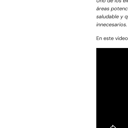
Uno de los e
áreas potenci
saludable y 
innecesarios.
En este video