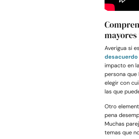
Comprend
mayores
Averigua si e
desacuerdo 
impacto en la
persona que h
elegir con cu
las que pued
Otro elemento
pena desempac
Muchas parej
temas que no