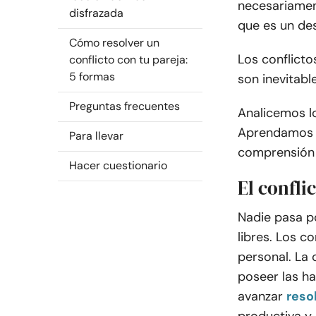
necesariament
disfrazada
que es un de
Cómo resolver un
Los conflicto
conflicto con tu pareja:
5 formas
son inevitabl
Preguntas frecuentes
Analicemos l
Aprendamos s
Para llevar
comprensión
Hacer cuestionario
El confli
Nadie pasa po
libres. Los c
personal. La
poseer las ha
avanzar
reso