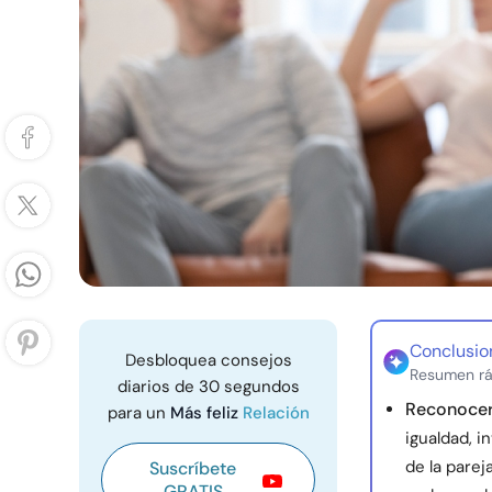
Conclusio
Desbloquea consejos
Resumen rá
diarios de 30 segundos
Reconocer
para un
Más feliz
Relación
igualdad, 
de la parej
Suscríbete
GRATIS