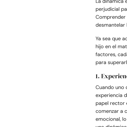
La dinámica e
perjudicial pa
Comprender p
desmantelar l
Ya sea que a
hijo en el ma
factores, cad
para superarl
1. Experien
Cuando uno d
experiencia 
papel rector 
comenzar a co
emocional, lo