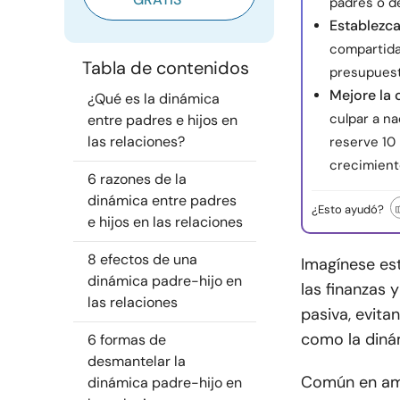
padres o d
Establezca
compartida,
Tabla de contenidos
presupues
Mejore la
¿Qué es la dinámica
culpar a n
entre padres e hijos en
las relaciones?
reserve 10 
crecimient
6 razones de la
dinámica entre padres
¿Esto ayudó?
e hijos en las relaciones
8 efectos de una
Imagínese es
dinámica padre-hijo en
las finanzas 
las relaciones
pasiva, evita
como la dinám
6 formas de
desmantelar la
Común en a
dinámica padre-hijo en