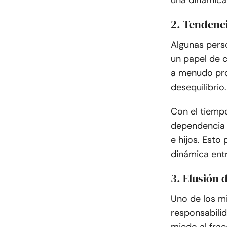
una dinámica
2. Tendenc
Algunas pers
un papel de c
a menudo pro
desequilibrio.
Con el tiemp
dependencia e
e hijos. Esto
dinámica entr
3. Elusión 
Uno de los mi
responsabilida