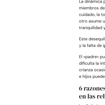
La dinámica p
miembros de l
cuidado, la t
otro asume un
tranquilidad 
Este desequil
y la falta de 
El «padre» pu
dificulta la 
crianza ocasi
e hijos puede
6 razones
en las re