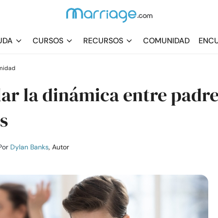
UDA
CURSOS
RECURSOS
COMUNIDAD
ENCU
imidad
ar la dinámica entre padr
es
Por
Dylan Banks
, Autor