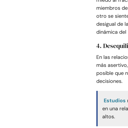
miedo al fra
miembros de l
otro se siente
desigual de l
dinámica del 
4. Desequil
En las relaci
más asertivo
posible que 
decisiones.
Estudios
en una rel
altos.