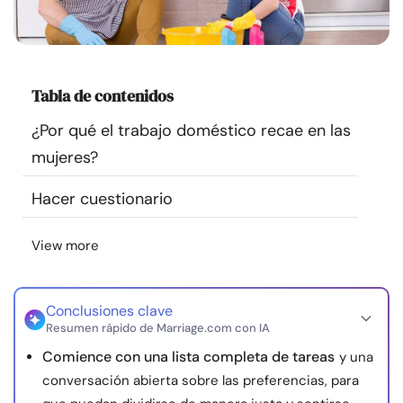
Recursos
Comunidad
Tabla de contenidos
Encuentra un terapeuta
¿Por qué el trabajo doméstico recae en las
mujeres?
Idioma
ES
Hacer cuestionario
View more
Sobre nosotros
Contáctanos
Escríbenos
Publicidad con
nosotros
© Copyright 2026. Todos los derechos reservados.
Conclusiones clave
Resumen rápido de Marriage.com con IA
Comience con una lista completa de tareas
y una
conversación abierta sobre las preferencias, para