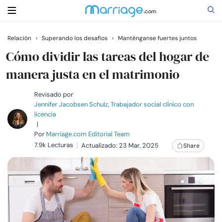
Relación
›
Superando los desafíos
›
Manténganse fuertes juntos
Buscar
Cómo dividir las tareas del hogar de
manera justa en el matrimonio
Casarse
Revisado por
Jennifer Jacobsen Schulz, Trabajador social clínico con
licencia
Relaciones
|
Por
Marriage.com Editorial Team
7.9k Lecturas
Familia
Actualizado: 23 Mar, 2025
Share
Ayuda
Cursos