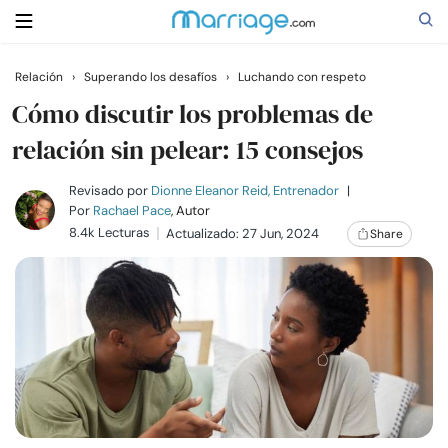
Relación
›
Superando los desafíos
›
Luchando con respeto
Buscar
Cómo discutir los problemas de
relación sin pelear: 15 consejos
Casarse
Revisado por
Dionne Eleanor Reid, Entrenador
|
Por
Rachael Pace
, Autor
8.4k Lecturas
Actualizado: 27 Jun, 2024
Share
Relaciones
Familia
Ayuda
Cursos