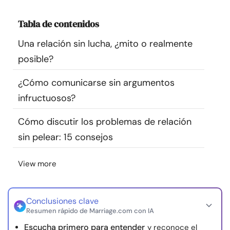
Recursos
Tabla de contenidos
Comunidad
Una relación sin lucha, ¿mito o realmente
posible?
Encuentra un terapeuta
¿Cómo comunicarse sin argumentos
infructuosos?
Idioma
ES
Cómo discutir los problemas de relación
sin pelear: 15 consejos
Sobre nosotros
Contáctanos
Escríbenos
Publicidad con
nosotros
View more
© Copyright 2026. Todos los derechos reservados.
Conclusiones clave
Resumen rápido de Marriage.com con IA
Escucha primero para entender
y reconoce el