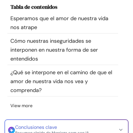
Recursos
Tabla de contenidos
Esperamos que el amor de nuestra vida
Comunidad
nos atrape
Encuentra un terapeuta
Cómo nuestras inseguridades se
interponen en nuestra forma de ser
Idioma
ES
entendidos
¿Qué se interpone en el camino de que el
amor de nuestra vida nos vea y
Sobre nosotros
Contáctanos
Escríbenos
Publicidad con
nosotros
comprenda?
© Copyright 2026. Todos los derechos reservados.
View more
Conclusiones clave
Resumen rápido de Marriage.com con IA