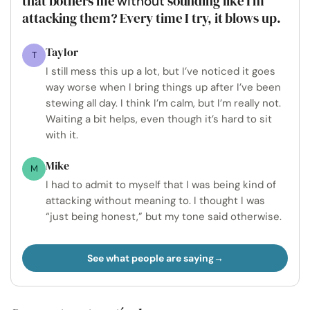
that bothers me
sounding like I’m
without
attacking them? Every time I try, it blows up.
Taylor
T
I still mess this up a lot, but I’ve noticed it goes
way worse when I bring things up after I’ve been
stewing all day. I think I’m calm, but I’m really not.
Waiting a bit helps, even though it’s hard to sit
with it.
Mike
M
I had to admit to myself that I was being kind of
attacking without meaning to. I thought I was
“just being honest,” but my tone said otherwise.
See what people are saying