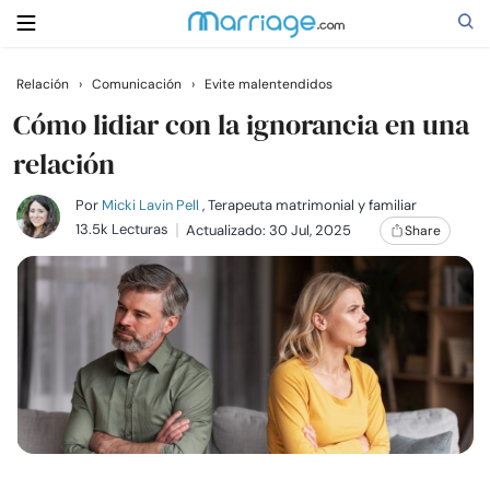
Relación
›
Comunicación
›
Evite malentendidos
Buscar
Cómo lidiar con la ignorancia en una
relación
Casarse
Por
Micki Lavin Pell
, Terapeuta matrimonial y familiar
13.5k Lecturas
Actualizado: 30 Jul, 2025
Share
Relaciones
Familia
Ayuda
Cursos