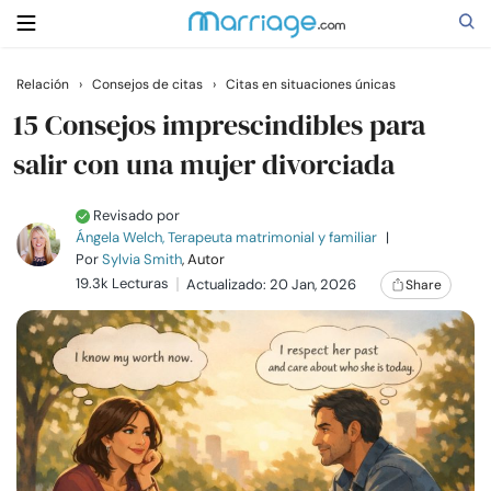
Relación
›
Consejos de citas
›
Citas en situaciones únicas
Buscar
15 Consejos imprescindibles para
salir con una mujer divorciada
Casarse
Revisado por
Ángela Welch, Terapeuta matrimonial y familiar
|
Relaciones
Por
Sylvia Smith
, Autor
19.3k Lecturas
Actualizado: 20 Jan, 2026
Share
Familia
Ayuda
Cursos