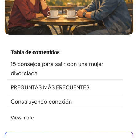
Recursos
Comunidad
Encuentra un terapeuta
Tabla de contenidos
Idioma
ES
15 consejos para salir con una mujer
divorciada
Sobre nosotros
Contáctanos
Escríbenos
Publicidad con
PREGUNTAS MÁS FRECUENTES
nosotros
Construyendo conexión
© Copyright 2026. Todos los derechos reservados.
View more