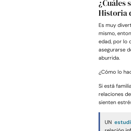
¿Cuáles s
Historia
Es muy diver
mismo, enton
edad, por lo
asegurarse de
aburrida.
¿Cómo lo ha
Si está famil
relaciones d
sienten estrés
UN
estud
relación in