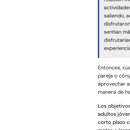
actividade
saliendo, 
disfrutaro
sentían má
disfrutaría
experiencia
Entonces, cu
pareja o cón
aprovechar a
manera de ha
Los objetivo
adultos jóve
corto plazo 