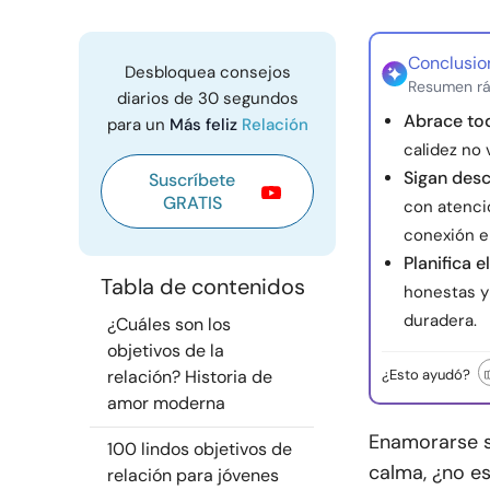
Conclusio
Desbloquea consejos
Resumen rá
diarios de 30 segundos
Abrace tod
para un
Más feliz
Relación
calidez no 
Sigan des
Suscríbete
GRATIS
con atenci
conexión e
Planifica e
Tabla de contenidos
honestas y 
duradera.
¿Cuáles son los
objetivos de la
relación? Historia de
¿Esto ayudó?
amor moderna
Enamorarse s
100 lindos objetivos de
calma, ¿no es
relación para jóvenes