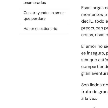
enamorados
Esas largas 
Construyendo un amor
momentos tra
que perdure
decir… todo 
preocupan p
Hacer cuestionario
cosas, risas 
El amor no s
es inseguro, 
sea que esté
compartiendo
gran aventur
Son lindos ob
trata de gran
a la vez.