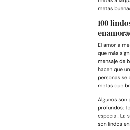
metas a largo
metas buenas,
100 lindo
enamora
El amor a me
que más signi
mensaje de b
hacen que una
personas se 
metas que br
Algunos son a
profundos; t
especial. La 
son lindos e