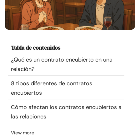
Recursos
Comunidad
Encuentra un terapeuta
Tabla de contenidos
¿Qué es un contrato encubierto en una
Idioma
ES
relación?
8 tipos diferentes de contratos
Sobre nosotros
Contáctanos
Escríbenos
Publicidad con
encubiertos
nosotros
© Copyright 2026. Todos los derechos reservados.
Cómo afectan los contratos encubiertos a
las relaciones
View more