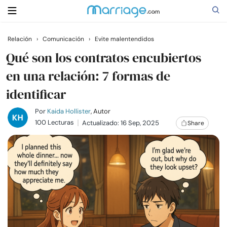
Relación
›
Comunicación
›
Evite malentendidos
Buscar
Qué son los contratos encubiertos
en una relación: 7 formas de
identificar
Casarse
Por
Kaida Hollister
, Autor
Relaciones
100 Lecturas
Actualizado: 16 Sep, 2025
Share
Familia
Ayuda
Cursos