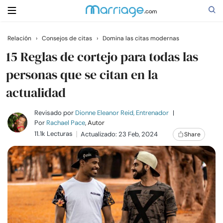
Relación
›
Consejos de citas
›
Domina las citas modernas
Buscar
15 Reglas de cortejo para todas las
personas que se citan en la
actualidad
Casarse
Revisado por
Dionne Eleanor Reid, Entrenador
|
Relaciones
Por
Rachael Pace
, Autor
11.1k Lecturas
Actualizado: 23 Feb, 2024
Share
Familia
Ayuda
Cursos