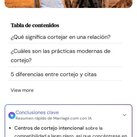
Recursos
Comunidad
Tabla de contenidos
¿Qué significa cortejar en una relación?
Encuentra un terapeuta
¿Cuáles son las prácticas modernas de
Idioma
ES
cortejo?
5 diferencias entre cortejo y citas
Sobre nosotros
Contáctanos
Escríbenos
Publicidad con
View more
nosotros
© Copyright 2026. Todos los derechos reservados.
Conclusiones clave
Resumen rápido de Marriage.com con IA
Centros de cortejo intencional
sobre la
compatibilidad a largo plazo, así que concéntrese en