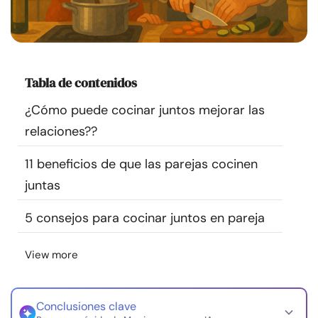
Recursos
Comunidad
Tabla de contenidos
Encuentra un terapeuta
¿Cómo puede cocinar juntos mejorar las
relaciones??
Idioma
ES
11 beneficios de que las parejas cocinen
juntas
Sobre nosotros
Contáctanos
Escríbenos
Publicidad con
nosotros
5 consejos para cocinar juntos en pareja
© Copyright 2026. Todos los derechos reservados.
View more
Conclusiones clave