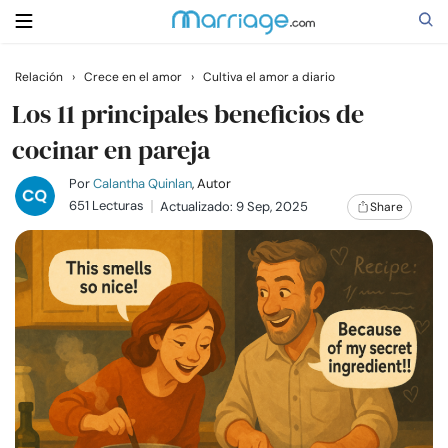
Relación
›
Crece en el amor
›
Cultiva el amor a diario
Buscar
Los 11 principales beneficios de
cocinar en pareja
Casarse
Por
Calantha Quinlan
, Autor
651 Lecturas
Actualizado: 9 Sep, 2025
Share
Relaciones
Familia
Ayuda
Cursos