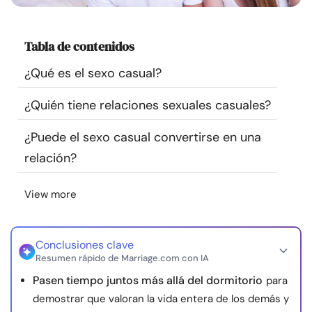
Recursos
Tabla de contenidos
Comunidad
¿Qué es el sexo casual?
Encuentra un terapeuta
¿Quién tiene relaciones sexuales casuales?
Idioma
ES
¿Puede el sexo casual convertirse en una
relación?
Sobre nosotros
Contáctanos
Escríbenos
Publicidad con
View more
nosotros
© Copyright 2026. Todos los derechos reservados.
Conclusiones clave
Resumen rápido de Marriage.com con IA
Pasen tiempo juntos más allá del dormitorio
para
demostrar que valoran la vida entera de los demás y