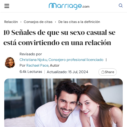
Relación
›
Consejos de citas
›
De las citas a la definición
Buscar
10 Señales de que su sexo casual se
está convirtiendo en una relación
Casarse
Revisado por
Christiana Njoku, Consejero profesional licenciado
|
Por
Rachael Pace
, Autor
Relaciones
6.4k Lecturas
Actualizado: 15 Jul, 2024
Share
Familia
Ayuda
Cursos