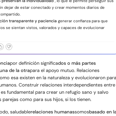
s preservan la individualidad
, lo que le permite perseguir sus
sin dejar de estar conectado y crear momentos diarios de
compartido.
ión transparente y paciencia
generar confianza para que
os se sientan vistos, valorados y capaces de evolucionar
encia
por definición significa
dos o más partes
una de la otra
para el apoyo mutuo. Relaciones
omo esa existen en la naturaleza y evolucionaron par
 humanos. Construir relaciones interdependientes entre
 es fundamental para crear un refugio sano y salvo
s parejas como para sus hijos, si los tienen.
odo, saludable
relaciones humanas
somos
basado en l