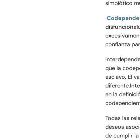
simbiótico mu
Codepende
disfuncional
excesivament
confianza par
Interdepend
que la codep
esclavo. El v
diferente.
Int
en la definic
codependiente
Todas las re
deseos asocia
de cumplir la