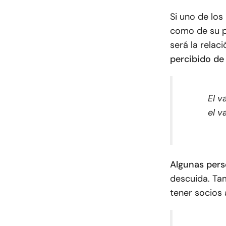
Si uno de lo
como de su p
será la relaci
percibido de
El v
el v
Algunas per
descuida. Ta
tener socios 