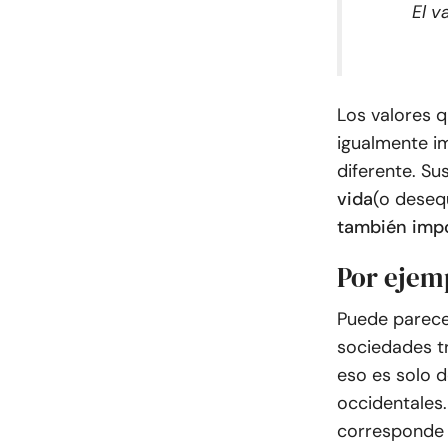
El v
Los valores q
igualmente i
diferente. Su
vida
(o desequ
también imp
Por ejem
Puede parece
sociedades tr
eso es solo d
occidentales.
corresponde 