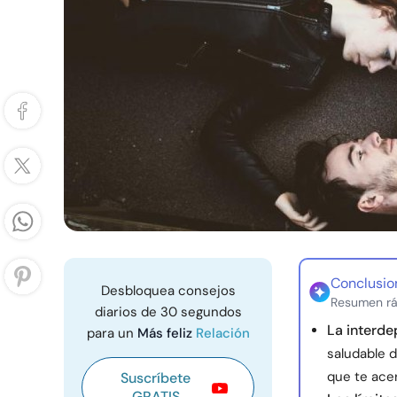
Conclusio
Desbloquea consejos
Resumen rá
diarios de 30 segundos
La interde
para un
Más feliz
Relación
saludable 
que te ace
Suscríbete
GRATIS