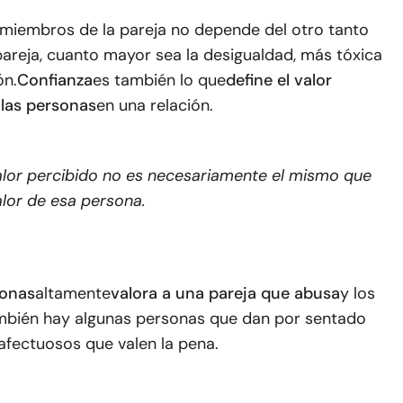
s miembros de la pareja no depende del otro tanto
areja, cuanto mayor sea la desigualdad, más tóxica
ón.
Confianza
es también lo que
define el valor
 las personas
en una relación.
alor percibido no es necesariamente el mismo que
alor de esa persona.
sonas
altamente
valora a una pareja que abusa
y los
mbién hay algunas personas que dan por sentado
afectuosos que valen la pena.