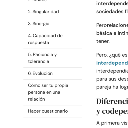
interdepend
sociedades fl
2. Singularidad
3. Sinergia
Pero
relacion
básica e ínti
4. Capacidad de
tener.
respuesta
5. Paciencia y
Pero, ¿qué es
tolerancia
interdepend
interdependi
6. Evolución
para sus des
Cómo ser tu propia
pareja ha log
persona en una
relación
Diferenc
y codepe
Hacer cuestionario
A primera vis