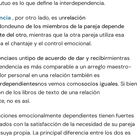
tuo es lo que define la interdependencia.
ncia
, por otro lado, es un
relación
donde
uno de los miembros de la pareja depende
e del otro
, mientras que la otra pareja utiliza esa
a el chantaje y el control emocional.
encia
es un
tipo de acuerdo de dar y recibir
mientras
endencia es más comparable a un arreglo maestro-
alor personal en una relación también es
erdependientes
nos vemos como
socios iguales
. Si bien
ión de los libros de texto de una relación
, no es así.
laciones emocionalmente dependientes tienen fuertes
dos con la satisfacción de la necesidad de su pareja
 suya propia. La principal diferencia entre los dos es