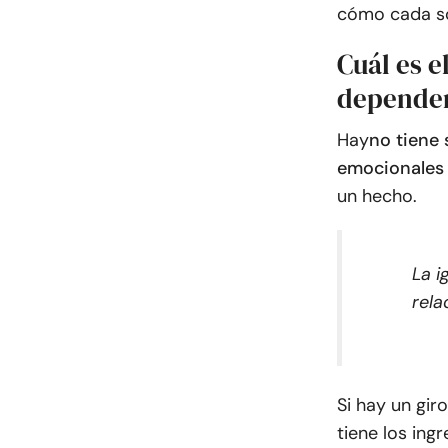
cómo cada so
Cuál es e
depende
Hay
no tiene 
emocionales 
un hecho.
La i
rela
Si hay un gir
tiene los ing