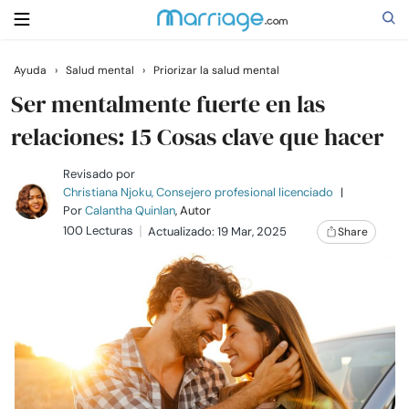
Ayuda
›
Salud mental
›
Priorizar la salud mental
Buscar
Ser mentalmente fuerte en las
relaciones: 15 Cosas clave que hacer
Casarse
Revisado por
Christiana Njoku, Consejero profesional licenciado
|
Por
Calantha Quinlan
, Autor
Relaciones
100 Lecturas
Actualizado: 19 Mar, 2025
Share
Familia
Ayuda
Cursos