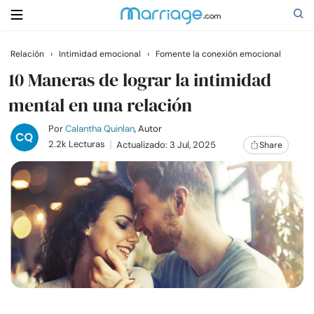
Relación
›
Intimidad emocional
›
Fomente la conexión emocional
Buscar
10 Maneras de lograr la intimidad
mental en una relación
Casarse
Por
Calantha Quinlan
, Autor
2.2k Lecturas
Actualizado: 3 Jul, 2025
Share
Relaciones
Familia
Ayuda
Cursos