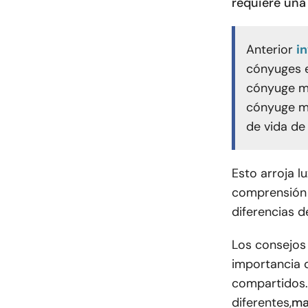
requiere una
Anterior
i
cónyuges e
cónyuge má
cónyuge ma
de vida de
Esto arroja l
comprensión e
diferencias d
Los consejos
importancia d
compartidos.
diferentes,
ma