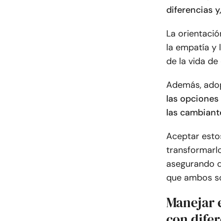
diferencias 
La orientaci
la empatía y 
de la vida de
Además, adop
las opciones 
las cambiant
Aceptar esto
transformarlo
asegurando q
que ambos so
Manejar e
con difer