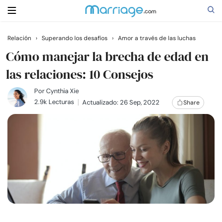
Relación
›
Superando los desafíos
›
Amor a través de las luchas
Buscar
Cómo manejar la brecha de edad en
las relaciones: 10 Consejos
Casarse
Por
Cynthia Xie
2.9k Lecturas
Actualizado: 26 Sep, 2022
Share
Relaciones
Familia
Ayuda
Cursos