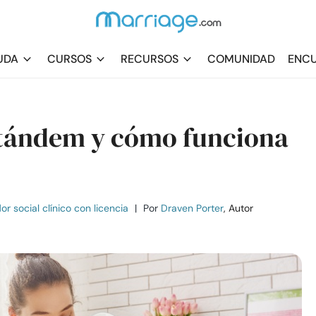
UDA
CURSOS
RECURSOS
COMUNIDAD
ENCU
n tándem y cómo funciona
r social clínico con licencia
|
Por
Draven Porter
, Autor