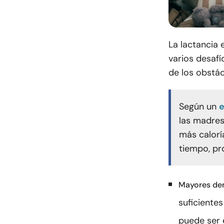
La lactancia 
varios desafí
de los obstá
Según un
e
las madre
más calorí
tiempo, pr
Mayores dem
suficientes
puede ser 