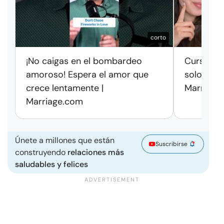
corto
¡No caigas en el bombardeo
Cursos de
amoroso! Espera el amor que
solo exag
crece lentamente |
Marriage
Marriage.com
Únete a millones que están
Suscribirse
construyendo
relaciones más
saludables y felices