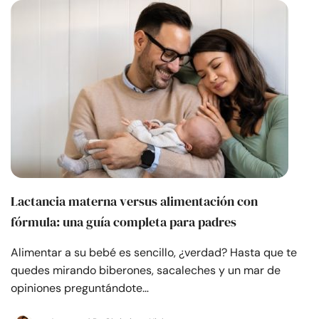
Recursos
Comunidad
Encuentra un terapeuta
Idioma
ES
Sobre nosotros
Contáctanos
Escríbenos
Publicidad con
Lactancia materna versus alimentación con
nosotros
fórmula: una guía completa para padres
© Copyright 2026. Todos los derechos reservados.
Alimentar a su bebé es sencillo, ¿verdad? Hasta que te
quedes mirando biberones, sacaleches y un mar de
opiniones preguntándote…