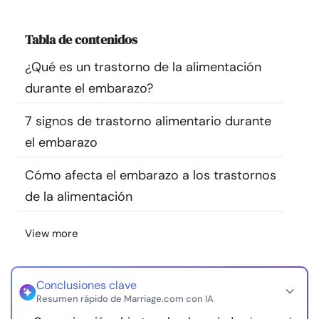
Recursos
Tabla de contenidos
Comunidad
¿Qué es un trastorno de la alimentación
durante el embarazo?
Encuentra un terapeuta
7 signos de trastorno alimentario durante
Idioma
ES
el embarazo
Cómo afecta el embarazo a los trastornos
de la alimentación
Sobre nosotros
Contáctanos
Escríbenos
Publicidad con
nosotros
View more
© Copyright 2026. Todos los derechos reservados.
Conclusiones clave
Resumen rápido de Marriage.com con IA