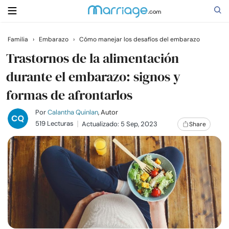
Familia
›
Embarazo
›
Cómo manejar los desafíos del embarazo
Buscar
Trastornos de la alimentación
durante el embarazo: signos y
formas de afrontarlos
Casarse
Por
Calantha Quinlan
, Autor
Relaciones
519 Lecturas
Actualizado: 5 Sep, 2023
Share
Familia
Ayuda
Cursos