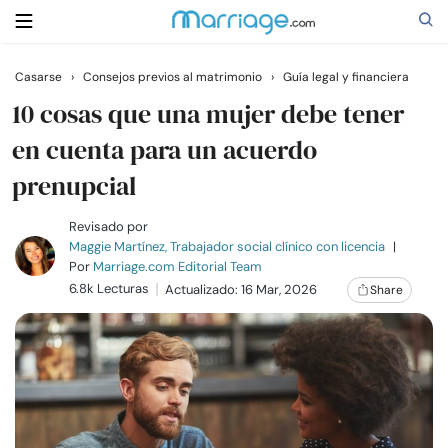
Casarse
›
Consejos previos al matrimonio
›
Guía legal y financiera
Buscar
10 cosas que una mujer debe tener
en cuenta para un acuerdo
prenupcial
Casarse
Revisado por
Relaciones
Maggie Martínez, Trabajador social clínico con licencia
|
Por
Marriage.com Editorial Team
6.8k Lecturas
Actualizado: 16 Mar, 2026
Share
Familia
Ayuda
Cursos