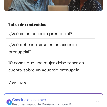
Recursos
Comunidad
Tabla de contenidos
Encuentra un terapeuta
¿Qué es un acuerdo prenupcial?
¿Qué debe incluirse en un acuerdo
Idioma
ES
prenupcial?
10 cosas que una mujer debe tener en
Sobre nosotros
Contáctanos
Escríbenos
Publicidad con
cuenta sobre un acuerdo prenupcial
nosotros
© Copyright 2026. Todos los derechos reservados.
View more
Conclusiones clave
Resumen rápido de Marriage.com con IA