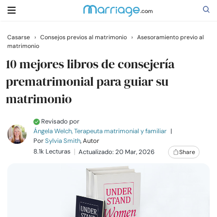
Casarse
›
Consejos previos al matrimonio
›
Asesoramiento previo al
matrimonio
Buscar
10 mejores libros de consejería
prematrimonial para guiar su
Casarse
matrimonio
Relaciones
Revisado por
Ángela Welch, Terapeuta matrimonial y familiar
|
Por
Sylvia Smith
, Autor
Familia
8.1k Lecturas
Actualizado: 20 Mar, 2026
Share
Ayuda
Cursos