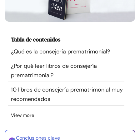
Recursos
Comunidad
Tabla de contenidos
Encuentra un terapeuta
¿Qué es la consejería prematrimonial?
Idioma
ES
¿Por qué leer libros de consejería
prematrimonial?
Sobre nosotros
Contáctanos
Escríbenos
Publicidad con
10 libros de consejería prematrimonial muy
nosotros
recomendados
© Copyright 2026. Todos los derechos reservados.
View more
Conclusiones clave