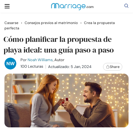
Casarse
›
Consejos previos al matrimonio
›
Crea la propuesta
perfecta
Buscar
Cómo planificar la propuesta de
playa ideal: una guía paso a paso
Casarse
Por
Noah Williams
, Autor
100 Lecturas
Actualizado: 5 Jan, 2024
Share
Relaciones
Familia
Ayuda
Cursos