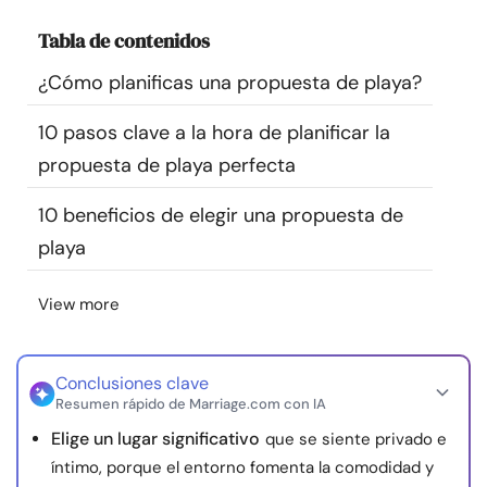
Recursos
Tabla de contenidos
¿Cómo planificas una propuesta de playa?
Comunidad
10 pasos clave a la hora de planificar la
Encuentra un terapeuta
propuesta de playa perfecta
Idioma
ES
10 beneficios de elegir una propuesta de
playa
Sobre nosotros
Contáctanos
Escríbenos
Publicidad con
View more
nosotros
© Copyright 2026. Todos los derechos reservados.
Conclusiones clave
Resumen rápido de Marriage.com con IA
Elige un lugar significativo
que se siente privado e
íntimo, porque el entorno fomenta la comodidad y