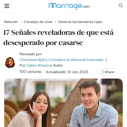
Relación
›
Consejos de citas
›
Detecta las banderas rojas
Buscar
17 Señales reveladoras de que está
desesperado por casarse
Casarse
Revisado por
Christiana Njoku, Consejero profesional licenciado
|
Por
Callen Winslow
, Autor
Relaciones
100 Lecturas
Actualizado: 13 Jun, 2025
Share
Familia
Ayuda
Cursos