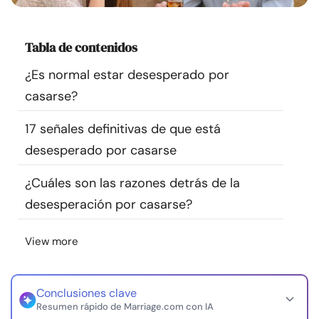
Recursos
Tabla de contenidos
Comunidad
¿Es normal estar desesperado por
Encuentra un terapeuta
casarse?
17 señales definitivas de que está
Idioma
ES
desesperado por casarse
¿Cuáles son las razones detrás de la
Sobre nosotros
Contáctanos
Escríbenos
Publicidad con
desesperación por casarse?
nosotros
© Copyright 2026. Todos los derechos reservados.
View more
Conclusiones clave
Resumen rápido de Marriage.com con IA