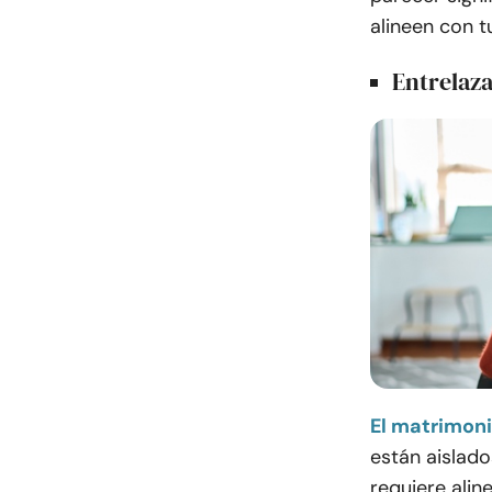
alineen con t
Entrelaza
El matrimoni
están aislad
requiere alin