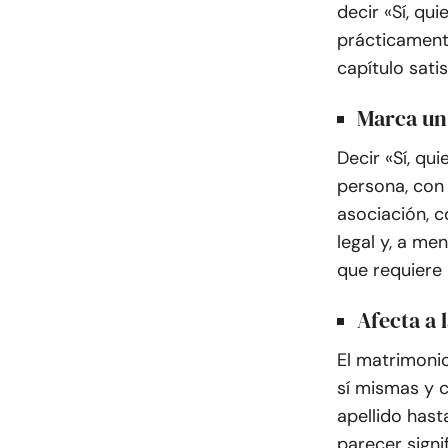
decir «Sí, qu
prácticament
capítulo satis
Marca un
Decir «Sí, qu
persona, con 
asociación, 
legal y, a me
que requiere
Afecta a 
El matrimoni
sí mismas y 
apellido hast
parecer signi