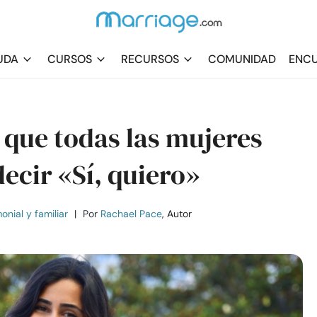
UDA
CURSOS
RECURSOS
COMUNIDAD
ENCU
s que todas las mujeres
ecir «Sí, quiero»
nial y familiar
|
Por
Rachael Pace
, Autor