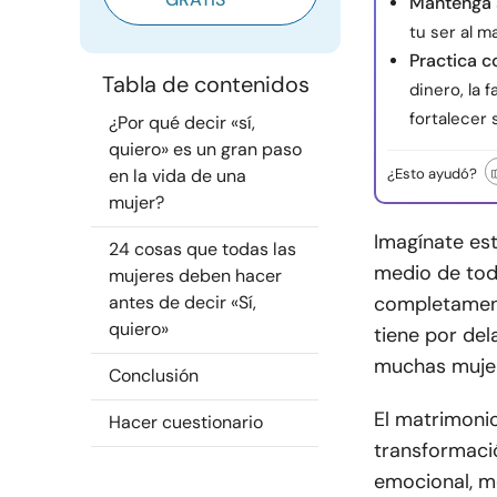
Mantenga 
tu ser al 
Practica c
Tabla de contenidos
dinero, la f
fortalecer 
¿Por qué decir «sí,
quiero» es un gran paso
en la vida de una
¿Esto ayudó?
mujer?
Imagínate es
24 cosas que todas las
medio de tod
mujeres deben hacer
antes de decir «Sí,
completament
quiero»
tiene por del
muchas mujer
Conclusión
El matrimonio
Hacer cuestionario
transformaci
emocional, m