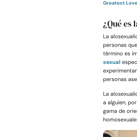
Greatest Love
¿Qué es 
La alosexuali
personas que
término es im
sexual
espec
experimentan
personas ase
La alosexuali
a alguien, po
gama de orien
homosexuales,