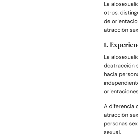
La alosexuali
otros, distin
de orientacio
atracción se
1. Experien
La alosexuali
de
atracción 
hacia person
independient
orientaciones
A diferencia 
atracción sex
personas sex
sexual.