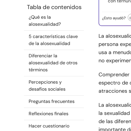
con ternura
Tabla de contenidos
¿Qué es la
¿Esto ayudó?
alosexualidad?
La alosexuali
5 características clave
de la alosexualidad
persona expe
usa a menudo
Diferenciar la
no experimen
alosexualidad de otros
términos
Comprender «
Percepciones y
espectro de 
desafíos sociales
atracciones 
Preguntas frecuentes
La alosexual
la sexualida
Reflexiones finales
de las difer
Hacer cuestionario
importante d