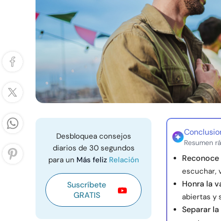
Conclusio
Desbloquea consejos
Resumen rá
diarios de 30 segundos
Reconoce l
para un
Más feliz
Relación
escuchar, 
Honra la v
Suscríbete
GRATIS
abiertas y 
Separar la