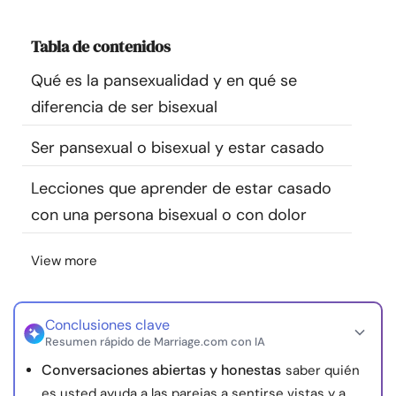
Recursos
Tabla de contenidos
Comunidad
Qué es la pansexualidad y en qué se
diferencia de ser bisexual
Encuentra un terapeuta
Ser pansexual o bisexual y estar casado
Idioma
ES
Lecciones que aprender de estar casado
con una persona bisexual o con dolor
Sobre nosotros
Contáctanos
Escríbenos
Publicidad con
View more
nosotros
© Copyright 2026. Todos los derechos reservados.
Conclusiones clave
Resumen rápido de Marriage.com con IA
Conversaciones abiertas y honestas
saber quién
es usted ayuda a las parejas a sentirse vistas y a