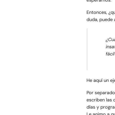
esperamos.
Entonces, ¿q
duda, puede a
¿Cuá
insa
fáci
He aquí un ej
Por separado
escriben las
días y progra
Le animo a qu