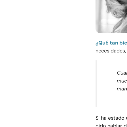
¿Qué tan bie
necesidades,
Cual
muc
mane
Si ha estado
oído hablar d