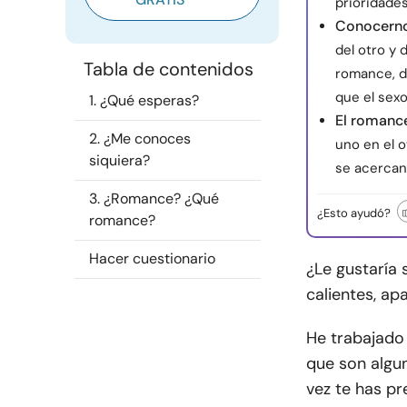
prioridades
Conocern
del otro y
Tabla de contenidos
romance, d
que el sexo
1. ¿Qué esperas?
El romanc
2. ¿Me conoces
uno en el o
siquiera?
se acercan
3. ¿Romance? ¿Qué
¿Esto ayudó?
romance?
Hacer cuestionario
¿Le gustaría
calientes, a
He trabajado
que son algun
vez te has p