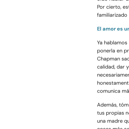
Por cierto, e
familiarizado 
El amor es u
Ya hablamos 
ponerla en pr
Chapman saca
calidad, dar 
necesariamen
honestamente
comunica más
Además, tóma
tus propias n
una madre qu
cosas más sex