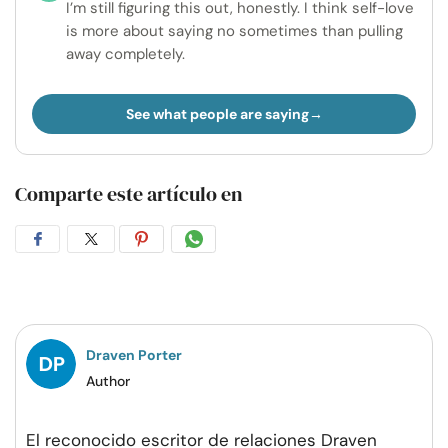
I’m still figuring this out, honestly. I think self-love
is more about saying no sometimes than pulling
away completely.
See what people are saying
Comparte este artículo en
Compartir
Compartir
Compartir
Compartir
en
en
en
por
Facebook
Twitter
Pinterest
WhatsApp
Draven Porter
Author
El reconocido escritor de relaciones Draven