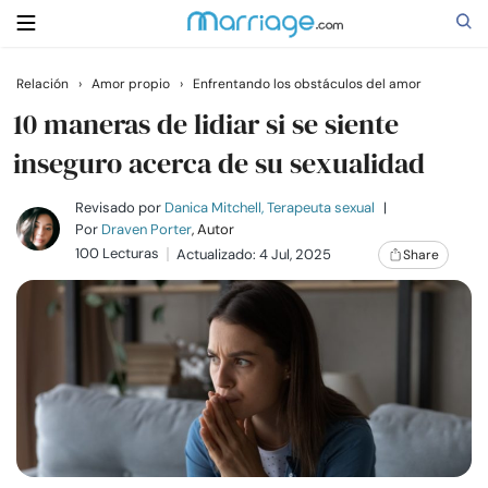
Relación
›
Amor propio
›
Enfrentando los obstáculos del amor
Buscar
10 maneras de lidiar si se siente
inseguro acerca de su sexualidad
Casarse
Revisado por
Danica Mitchell, Terapeuta sexual
|
Por
Draven Porter
, Autor
100 Lecturas
Actualizado: 4 Jul, 2025
Share
Relaciones
Familia
Ayuda
Cursos