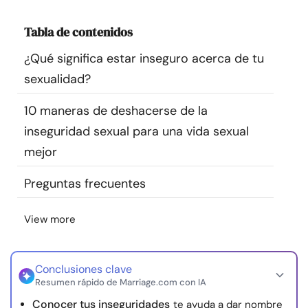
Recursos
Tabla de contenidos
Comunidad
¿Qué significa estar inseguro acerca de tu
sexualidad?
Encuentra un terapeuta
10 maneras de deshacerse de la
inseguridad sexual para una vida sexual
Idioma
ES
mejor
Preguntas frecuentes
Sobre nosotros
Contáctanos
Escríbenos
Publicidad con
nosotros
View more
© Copyright 2026. Todos los derechos reservados.
Conclusiones clave
Resumen rápido de Marriage.com con IA
Conocer tus inseguridades
te ayuda a dar nombre