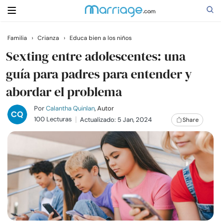
Familia
›
Crianza
›
Educa bien a los niños
Buscar
Sexting entre adolescentes: una
guía para padres para entender y
abordar el problema
Casarse
Por
Calantha Quinlan
, Autor
Relaciones
100 Lecturas
Actualizado: 5 Jan, 2024
Share
Familia
Ayuda
Cursos