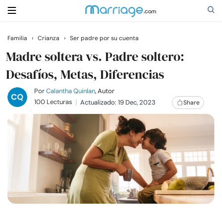
Familia
›
Crianza
›
Ser padre por su cuenta
Buscar
Madre soltera vs. Padre soltero:
Desafíos, Metas, Diferencias
Casarse
Por
Calantha Quinlan
, Autor
100 Lecturas
Actualizado: 19 Dec, 2023
Share
Relaciones
Familia
Ayuda
Cursos