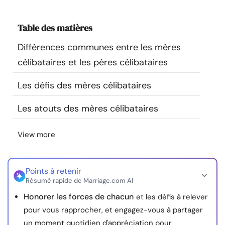
Ressources
Table des matières
Communauté
Différences communes entre les mères
célibataires et les pères célibataires
Trouver un thérapeute
Les défis des mères célibataires
Langue
FR
Les atouts des mères célibataires
View more
À propos de nous
Contact
Écrivez pour nous
Publicité avec
nous
© Copyright 2026. Tous droits réservés.
Points à retenir
Résumé rapide de Marriage.com AI
Honorer les forces de chacun
et les défis à relever
pour vous rapprocher, et engagez-vous à partager
un moment quotidien d'appréciation pour