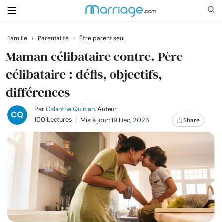
Famille
›
Parentalité
›
Être parent seul
Rechercher
Maman célibataire contre. Père
célibataire : défis, objectifs,
différences
Se marier
Par
Calantha Quinlan
, Auteur
Relations
100 Lectures
Mis à jour: 19 Dec, 2023
Share
Famille
Aide
Cours