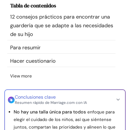
Tabla de contenidos
Recursos
12 consejos prácticos para encontrar una
Comunidad
guardería que se adapte a las necesidades
de su hijo
Encuentra un terapeuta
Para resumir
Idioma
ES
Hacer cuestionario
View more
Sobre nosotros
Contáctanos
Escríbenos
Publicidad con
nosotros
© Copyright 2026. Todos los derechos reservados.
Conclusiones clave
Resumen rápido de Marriage.com con IA
No hay una talla única para todos
enfoque para
elegir el cuidado de los niños, así que siéntense
juntos, compartan las prioridades y alineen lo que