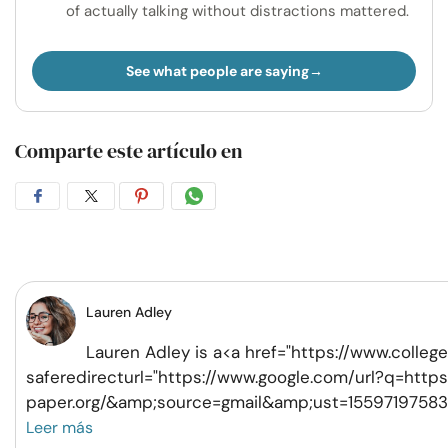
of actually talking without distractions mattered.
See what people are saying
Comparte este artículo en
Compartir
Compartir
Compartir
Compartir
en
en
en
por
Facebook
Twitter
Pinterest
WhatsApp
Lauren Adley
Lauren Adley is a<a href="https://www.college
saferedirecturl="https://www.google.com/url?q=https
paper.org/&amp;source=gmail&amp;ust=155971975
Leer más