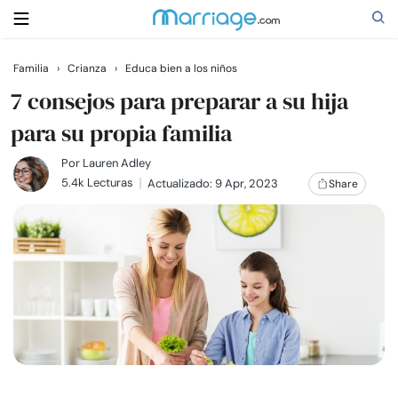
Familia
›
Crianza
›
Educa bien a los niños
Buscar
7 consejos para preparar a su hija
para su propia familia
Casarse
Por
Lauren Adley
5.4k Lecturas
Actualizado: 9 Apr, 2023
Share
Relaciones
Familia
Ayuda
Cursos