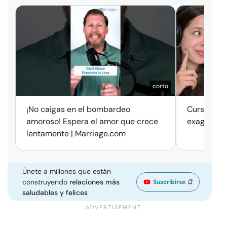
corto
¡No caigas en el bombardeo
Cursos de 
amoroso! Espera el amor que crece
exageració
lentamente | Marriage.com
Únete a millones que están
construyendo
relaciones más
Suscribirse
saludables y felices