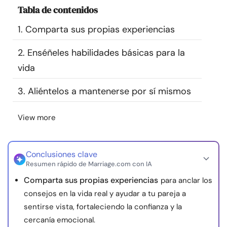
Tabla de contenidos
Recursos
1. Comparta sus propias experiencias
Comunidad
2. Enséñeles habilidades básicas para la
Encuentra un terapeuta
vida
3. Aliéntelos a mantenerse por sí mismos
Idioma
ES
View more
Sobre nosotros
Contáctanos
Escríbenos
Publicidad con
nosotros
Conclusiones clave
Resumen rápido de Marriage.com con IA
© Copyright 2026. Todos los derechos reservados.
Comparta sus propias experiencias
para anclar los
consejos en la vida real y ayudar a tu pareja a
sentirse vista, fortaleciendo la confianza y la
cercanía emocional.