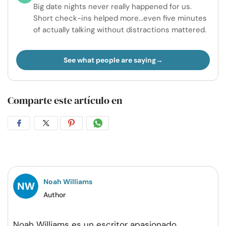
Big date nights never really happened for us.
Short check-ins helped more...even five minutes
of actually talking without distractions mattered.
See what people are saying
Comparte este artículo en
Compartir
Compartir
Compartir
Compartir
en
en
en
por
Facebook
Twitter
Pinterest
WhatsApp
Noah Williams
Author
Noah Williams es un escritor apasionado