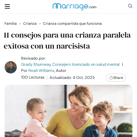
Familia
›
Crianza
›
Crianza compartida que funciona
Buscar
11 consejos para una crianza paralela
exitosa con un narcisista
Casarse
Revisado por
Grady Shumway, Consejero licenciado en salud mental
|
Por
Noah Williams
, Autor
Relaciones
100 Lecturas
Actualizado: 4 Oct, 2025
Share
Familia
Ayuda
Cursos