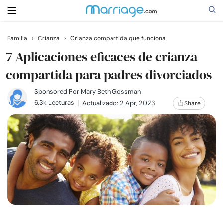
Familia
›
Crianza
›
Crianza compartida que funciona
Buscar
7 Aplicaciones eficaces de crianza
compartida para padres divorciados
Casarse
Sponsored Por
Mary Beth Gossman
6.3k Lecturas
Actualizado: 2 Apr, 2023
Share
Relaciones
Familia
Ayuda
Cursos