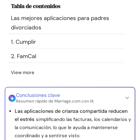
Tabla de contenidos
Recursos
Las mejores aplicaciones para padres
Comunidad
divorciados
Encuentra un terapeuta
1. Cumplir
2. FamCal
Idioma
ES
View more
Sobre nosotros
Contáctanos
Escríbenos
Publicidad con
nosotros
Conclusiones clave
Resumen rápido de Marriage.com con IA
© Copyright 2026. Todos los derechos reservados.
Las aplicaciones de crianza compartida reducen
el estrés
simplificando las facturas, los calendarios y
la comunicación, lo que le ayuda a mantenerse
coordinado y a sentirse visto.