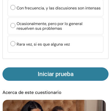
Recursos
Con frecuencia, y las discusiones son intensas
Comunidad
Ocasionalmente, pero por lo general
resuelven sus problemas
Encuentra un terapeuta
Rara vez, si es que alguna vez
Idioma
ES
Sobre nosotros
Contáctanos
Escríbenos
Publicidad con
nosotros
Iniciar prueba
© Copyright 2026. Todos los derechos reservados.
Acerca de este cuestionario