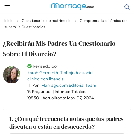
›
›
Inicio
Cuestionarios de matrimonio
Comprenda la dinámica de
su familia Cuestionarios
Buscar
¿Recibirán Mis Padres Un Cuestionario
Casarse
Sobre El Divorcio?
Revisado por
Relaciones
Karah Germroth, Trabajador social
clínico con licencia
|
Por
Marriage.com Editorial Team
Familia
15 Preguntas
| Intentos Totales:
19850
| Actualizado: May 07, 2024
Ayuda
1. ¿Con qué frecuencia notas que tus padres
Cursos
discuten o están en desacuerdo?