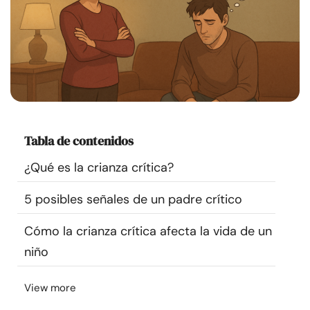
Recursos
Comunidad
Encuentra un terapeuta
Idioma
ES
Tabla de contenidos
¿Qué es la crianza crítica?
Sobre nosotros
Contáctanos
Escríbenos
Publicidad con
5 posibles señales de un padre crítico
nosotros
Cómo la crianza crítica afecta la vida de un
© Copyright 2026. Todos los derechos reservados.
niño
View more