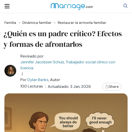
Familia
›
Dinámica familiar
›
Restaurar la armonía familiar
Buscar
¿Quién es un padre crítico? Efectos
y formas de afrontarlos
Casarse
Revisado por
Jennifer Jacobsen Schulz, Trabajador social clínico con
licencia
Relaciones
|
Por
Dylan Banks
, Autor
100 Lecturas
Familia
Actualizado: 3 Jan, 2026
Share
Ayuda
Cursos