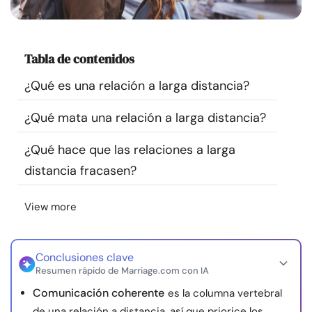
Recursos
Comunidad
Tabla de contenidos
¿Qué es una relación a larga distancia?
Encuentra un terapeuta
¿Qué mata una relación a larga distancia?
Idioma
ES
¿Qué hace que las relaciones a larga
distancia fracasen?
Sobre nosotros
Contáctanos
Escríbenos
Publicidad con
View more
nosotros
© Copyright 2026. Todos los derechos reservados.
Conclusiones clave
Resumen rápido de Marriage.com con IA
Comunicación coherente
es la columna vertebral
de una relación a distancia, así que priorice los