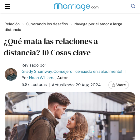
Relación
›
Superando los desafíos
›
Navega por el amor a larga
distancia
Buscar
¿Qué mata las relaciones a
distancia? 10 Cosas clave
Casarse
Revisado por
Grady Shumway, Consejero licenciado en salud mental
|
Relaciones
Por
Noah Williams
, Autor
5.8k Lecturas
Actualizado: 29 Aug, 2024
Share
Familia
Ayuda
Cursos